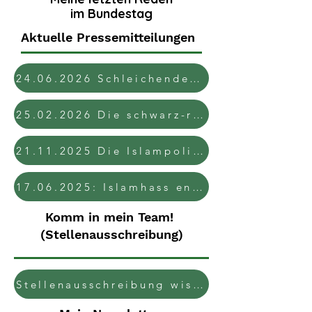
im Bundestag
Aktuelle Pressemitteilungen
24.06.2026 Schleichende Normalisierungsprozesse von Islamfeindlichkeit bedrohen unsere Gesellschaft
25.02.2026 Die schwarz-rote Bundesregierung lässt keine nachhaltige und umfassende Strategie im Kampf gegen Islamismus erkennen
21.11.2025 Die Islampolitik der Bundesregierung bedeutet Rückschritt und verfehlt ihr erklärtes Ziel
17.06.2025: Islamhass entschieden bekämpfen
Komm in mein Team!
(Stellenausschreibung)
Stellenausschreibung wissenschaftliche*r Mitarbeiter*in