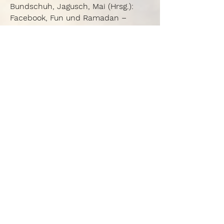
Bundschuh, Jagusch, Mai (Hrsg.):
Facebook, Fun und Ramadan –
Lebenswelten muslimischer
Jugendlicher. [Informations- und
Dokumentationszentrum für
Antirassismusarbeit] Düsseldorf
2009
Zur Publikation
„Warum das
Beitrag:
islamische Kopftuch obsolet
geworden ist. Eine