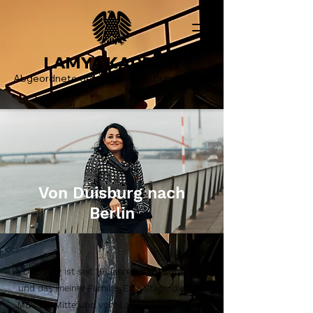
LAMYA KADDOR
Abgeordnete des Deutschen Bundestags
Von Duisburg nach
Berlin
Duisburg ist seit 19 Jahren mein Zuhause
und das meiner Familie. Eine Stadt, die vom
MSV bis Mitte und vom Landschaftspark bis