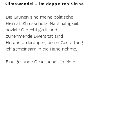
Klimawandel - im doppelten Sinne
Die Grünen sind meine politische
Heimat. Klimaschutz, Nachhaltigkeit,
soziale Gerechtigkeit und
zunehmende Diversität sind
Herausforderungen, deren Gestaltung
ich gemeinsam in die Hand nehme.
Eine gesunde Gesellschaft in einer
zerstörten Natur kann ebenso wenig
aufgehen wie eine zerstörte
Gesellschaft in einer gesunden Natur.
Wir brauchen beides. Dazu benötigen
wir Antworten, die unserer
Demokratie und dem Ruf nach
Allgemeinen Menschenrechten
gerecht werden. Diese beiden Formen
des Wandels mitzugestalten ist mein
politisches Ziel als innenpolitische