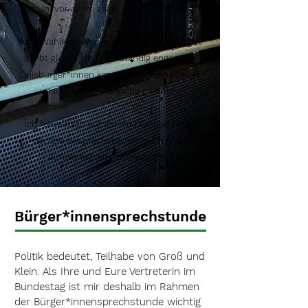
zur Uni vor allem zeigt: Wir können mehr.
Jede Wahlkreiswoche ist anders, aber eines
bleibt gleich: Ich lerne ständig engagierte
Duisburger*innen kennen, die mit viel Herz
unsere Stadt einzigartig machen.
Ich freue mich auf jede*n Duisburger*in,
der*die Gesprächsbedarf mit mir als
Bundestagsabgeordnete hat.
Bürger*innensprechstunde
Politik bedeutet, Teilhabe von Groß und
Klein. Als Ihre und Eure Vertreterin im
Bundestag ist mir deshalb im Rahmen
der Bürger*innensprechstunde wichtig